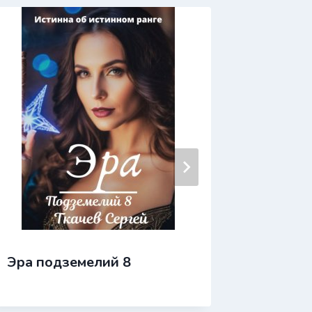
Эра подземелий 8
Эра по