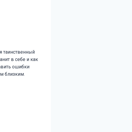
я таинственный
нит в себе и как
равить ошибки
им близким.