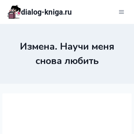
Перейти
dialog-kniga.ru
к
содержимому
Измена. Научи меня
снова любить