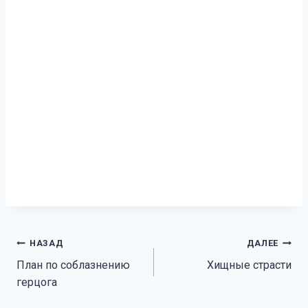
Навигация
НАЗАД
ДАЛЕЕ
План по соблазнению
Хищные страсти
по
герцога
записям