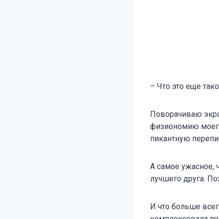
– Что это еще так
Поворачиваю экра
физиономию моего
пикантную перепи
А самое ужасное, 
лучшего друга. П
И что больше всего
комплексовала по 