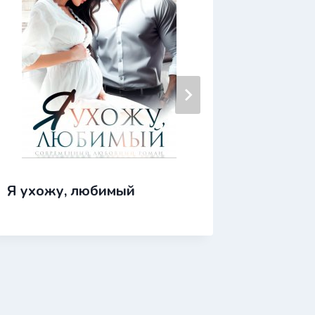
Я ухожу, любимый
Я с тоб
предат