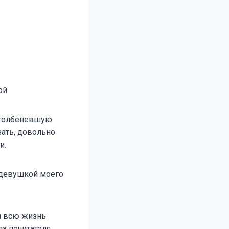
ой.
столбеневшую
ать, довольно
и.
я девушкой моего
 я всю жизнь
ла почитателя