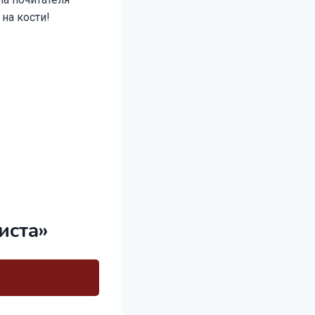
на кости!
иста»