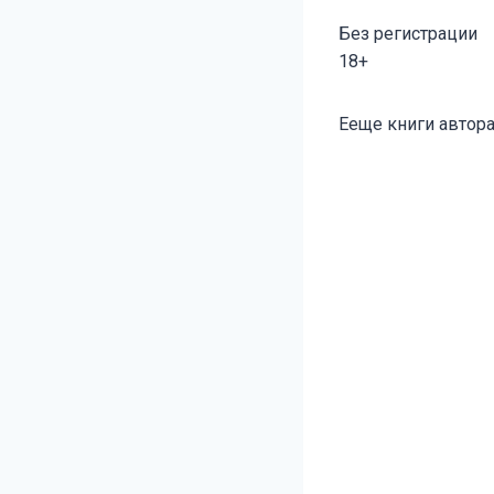
Без регистрации
18+
Метки
Ееще книги автора
записи: