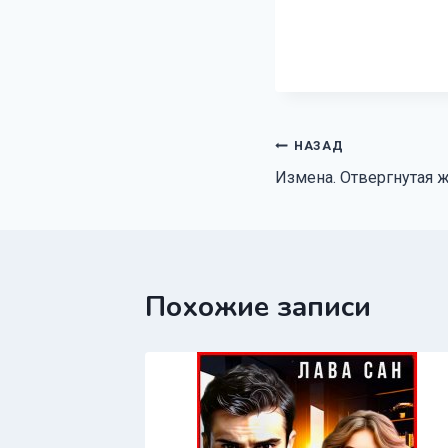
Навигация
НАЗАД
Измена. Отвергнутая 
по
записям
Похожие записи