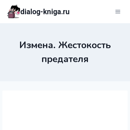
Перейти
dialog-kniga.ru
к
содержимому
Измена. Жестокость
предателя