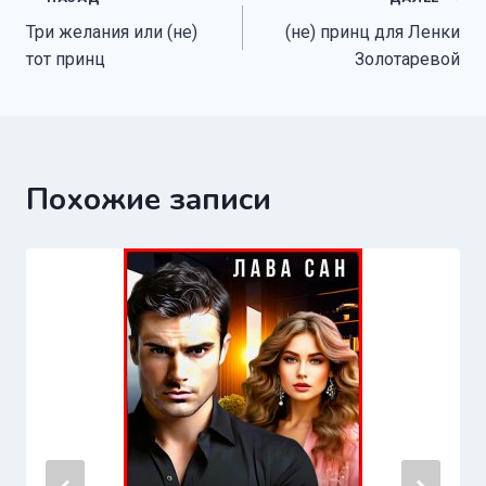
Навигация
Три желания или (не)
(не) принц для Ленки
по
тот принц
Золотаревой
записям
Похожие записи