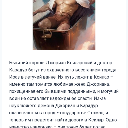
Бывший король Джориан Ксиларский и доктор
Карадур бегут из охваченного восстанием города
Ираз в летучей ванне. Их путь лежит в Ксилар –
именно там томится любимая жена Джориана,
похищенная его бывшими подданными, и могучий
воин не оставляет надежды ее спасти. Из-за
неуклюжего демона Джориан и Карадур
оказываются в городе-государстве Отомаэ, и
теперь им предстоит найти дорогу в Ксилар. Одно
известно наверняка – она точно будет полна