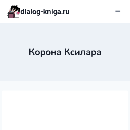
Перейти
dialog-kniga.ru
к
содержимому
Корона Ксилара