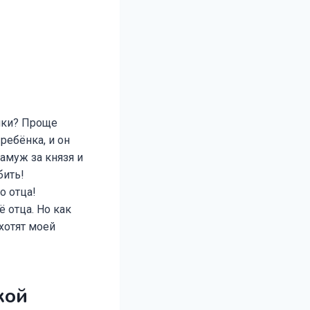
ейки? Проще
ребёнка, и он
замуж за князя и
бить!
о отца!
 отца. Но как
 хотят моей
кой