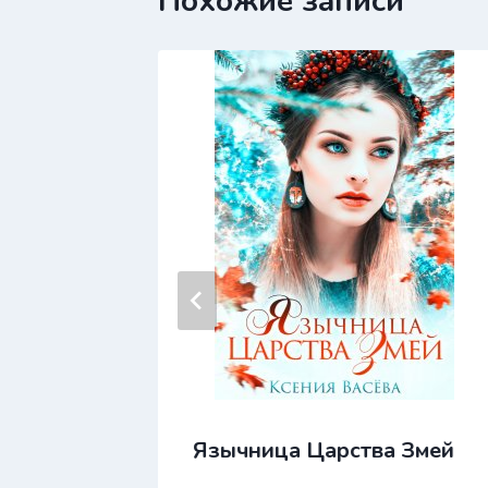
Похожие записи
ь
Язычница Царства Змей