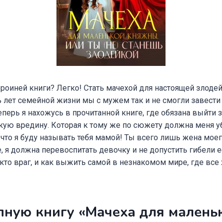
ероиней книги? Легко! Стать мачехой для настоящей злод
ь лет семейной жизни мы с мужем так и не смогли завести 
еперь я нахожусь в прочитанной книге, где обязана выйти 
кую вредину. Которая к тому же по сюжету должна меня у
 что я буду называть тебя мамой! Ты всего лишь жена моег
, я должна перевоспитать девочку и не допустить гибели её
а кто враг, и как выжить самой в незнакомом мире, где все
лную книгу «Мачеха для малень