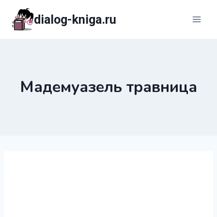
Перейти
dialog-kniga.ru
к
содержимому
Мадемуазель травница