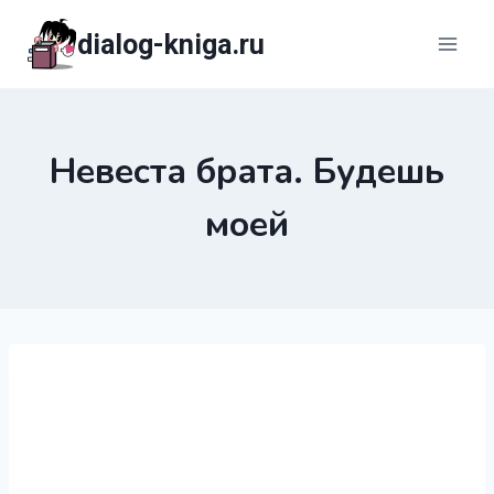
Перейти
dialog-kniga.ru
к
содержимому
Невеста брата. Будешь
моей