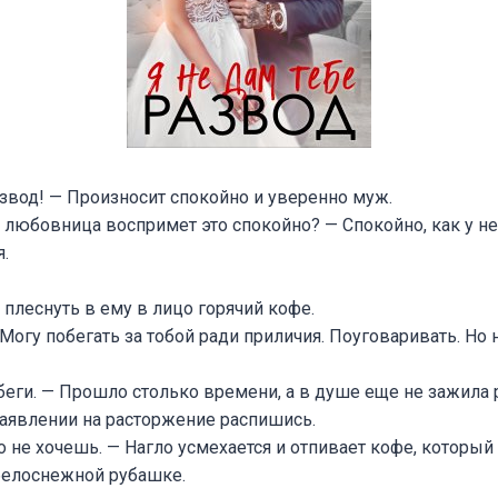
азвод! — Произносит спокойно и уверенно муж.
я любовница воспримет это спокойно? — Спокойно, как у не
я.
я плеснуть в ему в лицо горячий кофе.
 Могу побегать за тобой ради приличия. Поуговаривать. Но 
беги. — Прошло столько времени, а в душе еще не зажила р
заявлении на расторжение распишись.
о не хочешь. — Нагло усмехается и отпивает кофе, которы
 белоснежной рубашке.