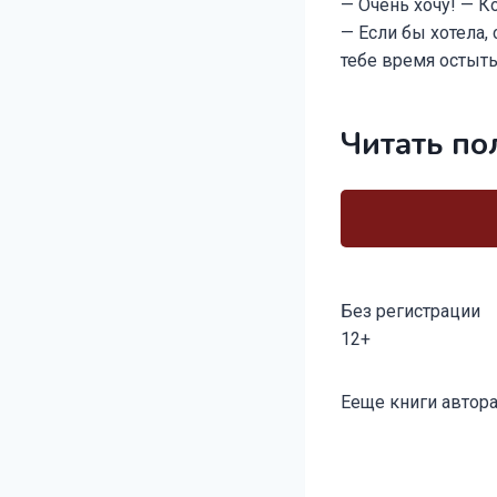
— Очень хочу! — К
— Если бы хотела,
тебе время остыть
Читать по
Без регистрации
12+
Метки
Ееще книги автора
записи: