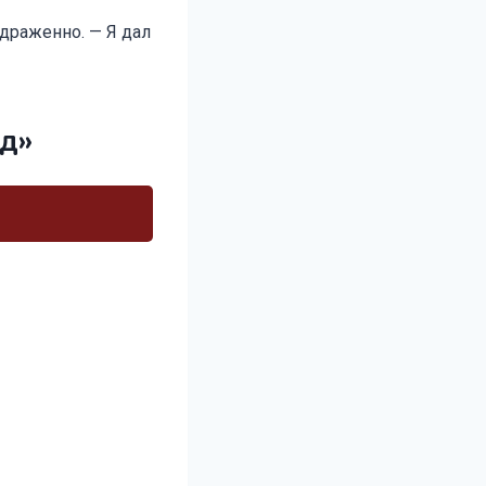
здраженно. — Я дал
од»