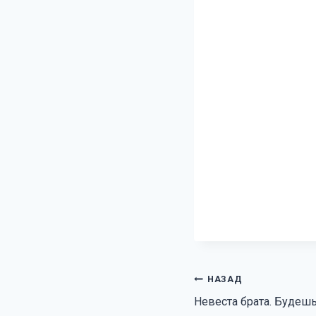
Навигация
НАЗАД
Невеста брата. Будеш
по