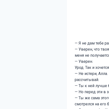
— Я не дам тебе р
— Уверен, что тво
меня не получаетс
— Уверен.
Урод. Так и хочетс
— Не истери, Алла.
рассчитывай.
— Ты к ней лучше 
— Но перед эти в 
— Ты же сама этог
смотрелся на его