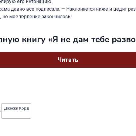
опирую его интонацию.
 сама давно все подписала. — Наклоняется ниже и цедит ра
, но мое терпение закончилось!
лную книгу «Я не дам тебе разв
Читать
Джекки Корд
: