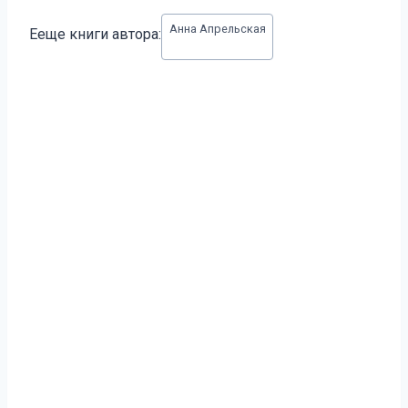
Метки
Анна Апрельская
Ееще книги автора:
записи: