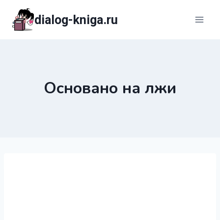
Перейти
dialog-kniga.ru
к
содержимому
Основано на лжи