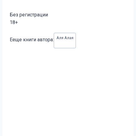
Без регистрации
18+
Метки
Аля Алая
Ееще книги автора:
записи: