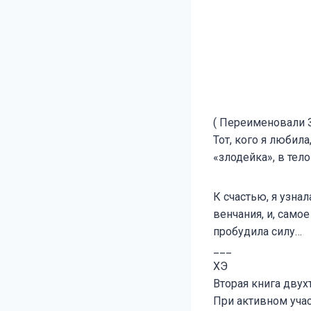
( Переименовали З
Тот, кого я любил
«злодейка», в тел
К счастью, я узна
венчания, и, само
пробудила силу…
___
ХЭ
Вторая книга двух
При активном уча