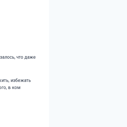
залось, что даже
жить, избежать
ого, в ком