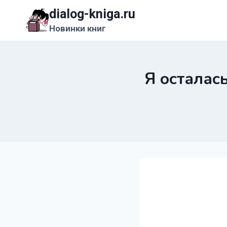
Перейти
dialog-kniga.ru
к
Новинки книг
содержимому
Я осталас