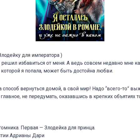
лодейку для императора )
а, решил избавиться от меня. А ведь совсем недавно мне ка
о которой я попала, может быть достойна любви.
ла способ вернуться домой, в свой мир! Надо “всего-то” вы
е главное, не передумать, оказавшись в крепких объятиях т
томника. Первая — Злодейка для принца.
стии Адрианы Дари