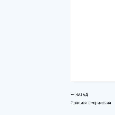
Навигация
НАЗАД
Правила неприличия
по