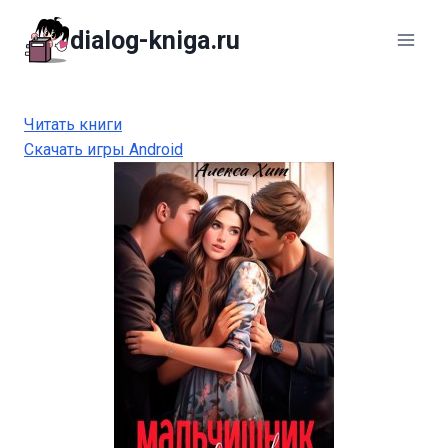
Перейти
dialog-kniga.ru
к
содержимому
Читать книги
Скачать игры Android