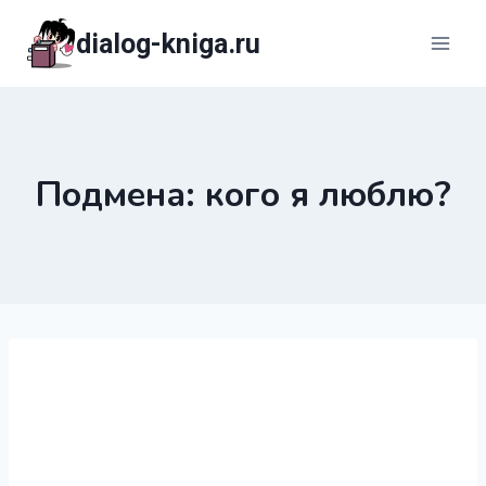
Перейти
dialog-kniga.ru
к
содержимому
Подмена: кого я люблю?