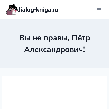
Перейти
dialog-kniga.ru
к
содержимому
Вы не правы, Пётр
Александрович!