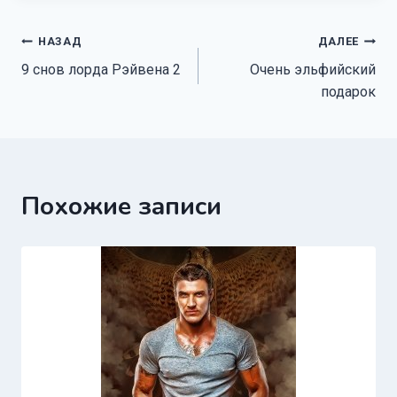
Навигация
НАЗАД
ДАЛЕЕ
9 снов лорда Рэйвена 2
Очень эльфийский
по
подарок
записям
Похожие записи