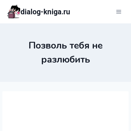
Перейти
dialog-kniga.ru
к
содержимому
Позволь тебя не
разлюбить