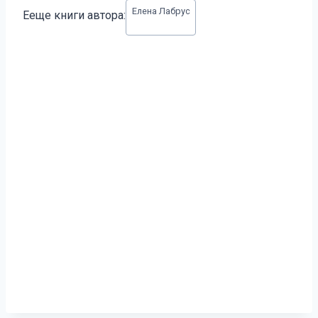
Метки
Елена Лабрус
Ееще книги автора:
записи: