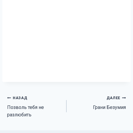
Навигация
НАЗАД
ДАЛЕЕ
Позволь тебя не
Грани Безумия
по
разлюбить
записям