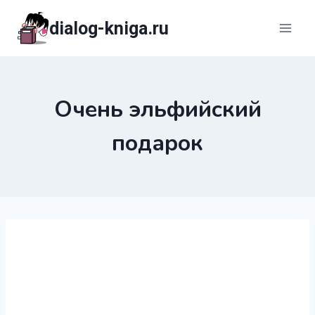
Перейти
dialog-kniga.ru
к
содержимому
Очень эльфийский
подарок