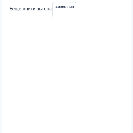
Метки
Айлин Лин
Ееще книги автора:
записи: