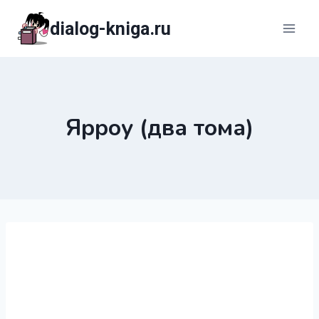
Перейти
dialog-kniga.ru
к
содержимому
Ярроу (два тома)