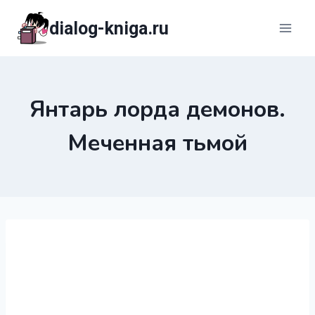
Перейти
dialog-kniga.ru
к
содержимому
Янтарь лорда демонов.
Меченная тьмой