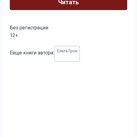
Читать
Без регистрации
12+
Метки
Ольга Грон
Ееще книги автора:
записи: