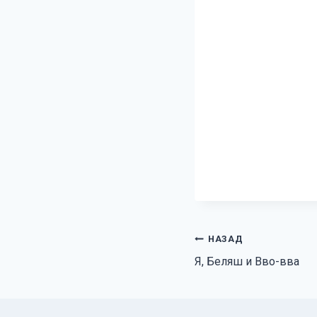
Навигация
НАЗАД
Я, Беляш и Вво-вва
по
записям