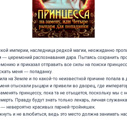
кой империи, наследница редкой магии, неожиданно проп
― церемоний распознавания дара. Пытаясь сохранить проп
монию и приказал отправить все силы на поиски принцесс
скать меня ― попаданку.
ла на Земле и по какой-то неизвестной причине попала в 
меня отыскали рыцари и привели во дворец, где императ
заменять принцессу, пока та не отыщется, поскольку мы с 
мерть. Правду будут знать только лекарь, личная служанк
 ― невероятно красивых парней-тройняшек.
кнуть и не влюбиться, ведь это место должна занимать на