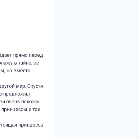
адает прямо перед
ажу в тайне, её
ы, но вместо
другой мир. Спустя
ор предложил
ней очень похожи.
а принцессы и три
стоящая принцесса