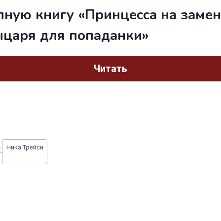
лную книгу «Принцесса на замен
ыцаря для попаданки»
Читать
Ника Трейси
: