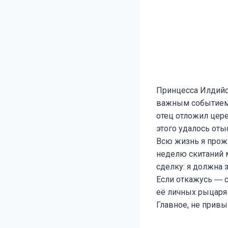
Принцесса Илдийс
важным событием 
отец отложил цере
этого удалось оты
Всю жизнь я прожи
неделю скитаний 
сделку: я должна 
Если откажусь ― с
её личных рыцаря
Главное, не привы