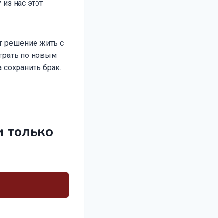
 из нас этот
т решение жить с
грать по новым
а сохранить брак.
и только