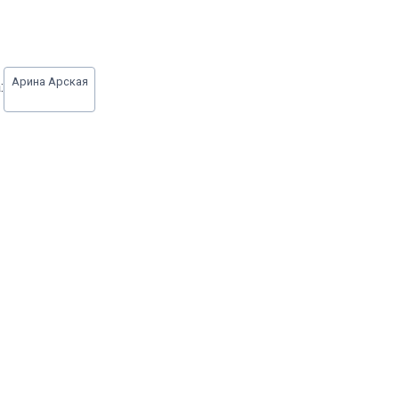
Арина Арская
: