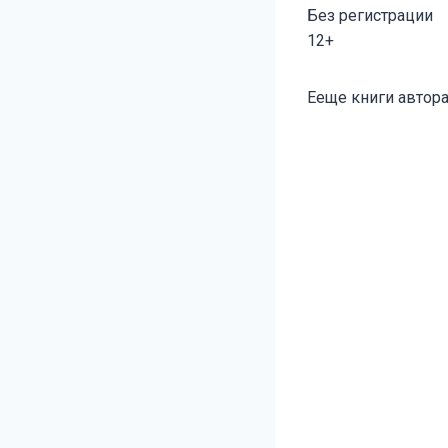
Без регистрации
12+
Метки
Ееще книги автора
записи: