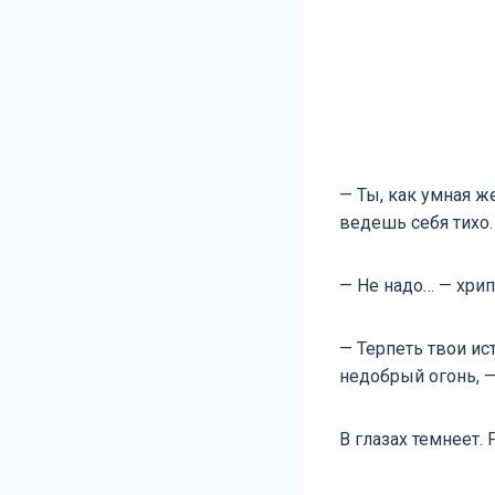
— Ты, как умная ж
ведешь себя тихо.
— Не надо… — хрип
— Терпеть твои ис
недобрый огонь, —
В глазах темнеет.