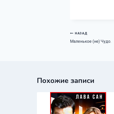
Навигация
НАЗАД
Маленькое (не) Чудо.
по
записям
Похожие записи