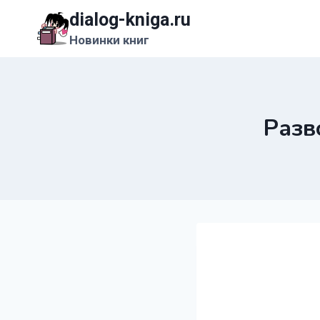
Перейти
dialog-kniga.ru
к
Новинки книг
содержимому
Разв