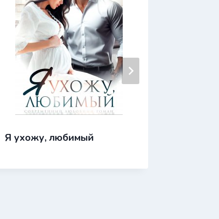
Я ухожу, любимый
Я с тоб
предат