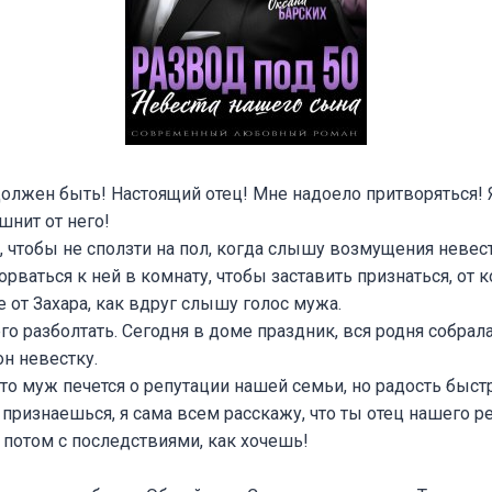
должен быть! Настоящий отец! Мне надоело притворяться! 
шнит от него!
, чтобы не сползти на пол, когда слышу возмущения невес
рваться к ней в комнату, чтобы заставить признаться, от к
е от Захара, как вдруг слышу голос мужа.
го разболтать. Сегодня в доме праздник, вся родня собрала
он невестку.
что муж печется о репутации нашей семьи, но радость быстр
 признаешься, я сама всем расскажу, что ты отец нашего ре
 потом с последствиями, как хочешь!