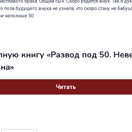
частливого брака. Общий сын. Скоро родится внук. Так я дум
о пола будущего внука не узнала, что скоро стану не бабуш
ои неполные 50.
лную книгу «Развод под 50. Нев
ына»
Читать