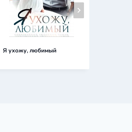
Я ухожу, любимый
Я с тоб
предат