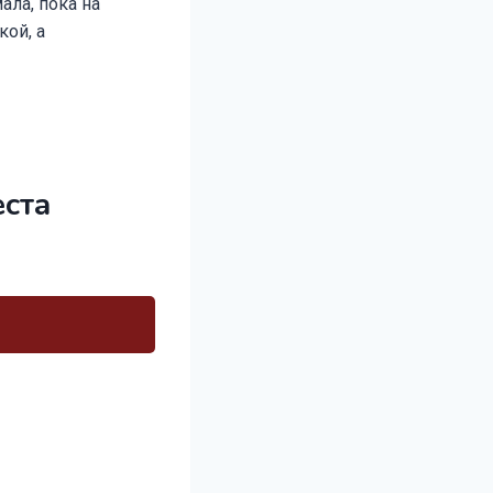
ала, пока на
кой, а
еста