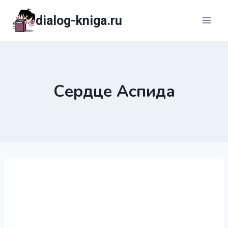
Перейти
dialog-kniga.ru
к
содержимому
Сердце Аспида