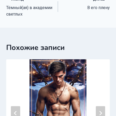
Навигация
Тёмный(ая) в академии
В его плену
по
светлых
записям
Похожие записи