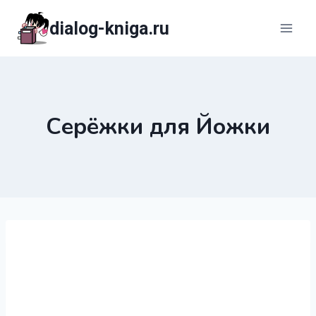
Перейти
dialog-kniga.ru
к
содержимому
Серёжки для Йожки