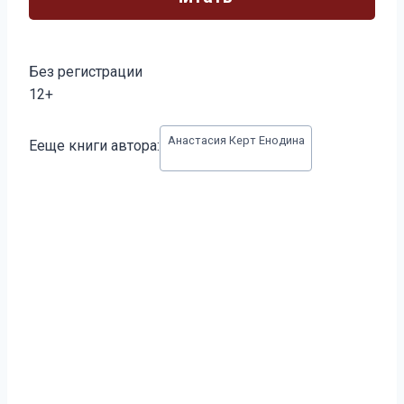
Без регистрации
12+
Метки
Анастасия Керт Енодина
Ееще книги автора:
записи: