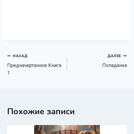
Навигация
НАЗАД
ДАЛЕЕ
Предначертанное Книга
Попаданка
по
1
записям
Похожие записи