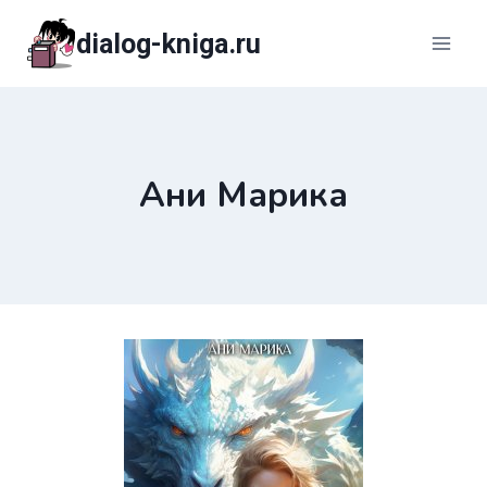
Перейти
dialog-kniga.ru
к
содержимому
Ани Марика