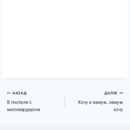
Навигация
НАЗАД
ДАЛЕЕ
В постели с
Хочу я замуж, замуж
по
миллиардером
хочу
записям