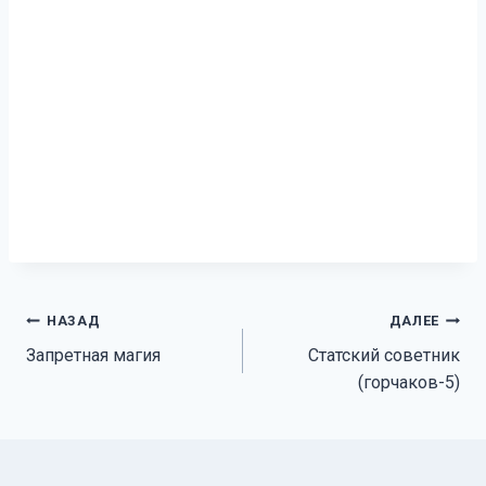
Навигация
НАЗАД
ДАЛЕЕ
Запретная магия
Статский советник
по
(горчаков-5)
записям