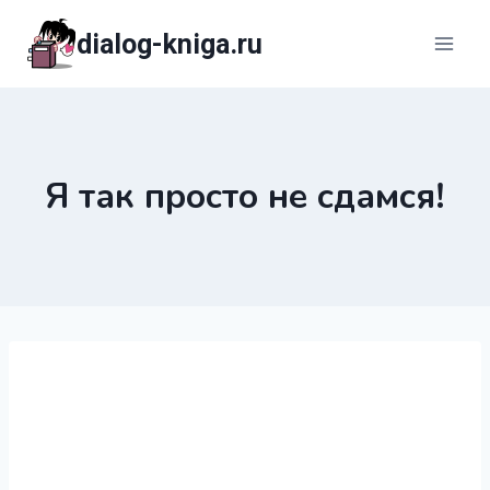
Перейти
dialog-kniga.ru
к
содержимому
Я так просто не сдамся!