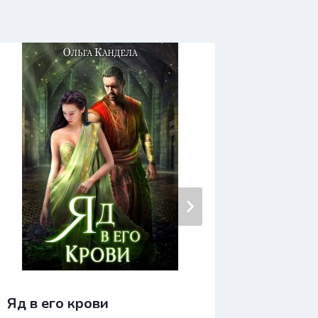
Я стан
Яд в его крови