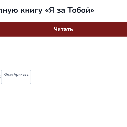
лную книгу «Я за Тобой»
Читать
Юлия Арниева
: