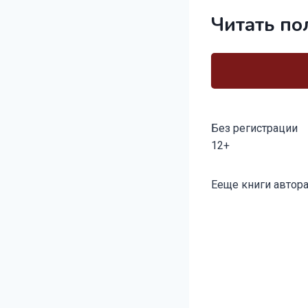
Читать по
Без регистрации
12+
Метки
Ееще книги автора
записи: