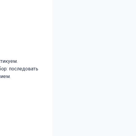
ктикуем.
бор: последовать
нием.