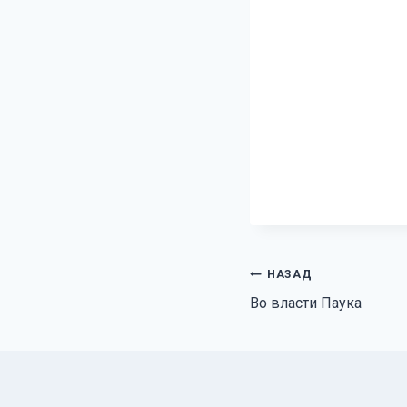
Навигация
НАЗАД
Во власти Паука
по
записям