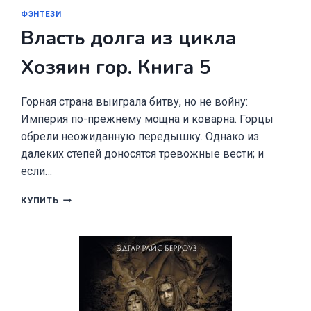
ФЭНТЕЗИ
Власть долга из цикла
Хозяин гор. Книга 5
Горная страна выиграла битву, но не войну:
Империя по-прежнему мощна и коварна. Горцы
обрели неожиданную передышку. Однако из
далеких степей доносятся тревожные вести; и
если…
ВЛАСТЬ
КУПИТЬ
ДОЛГА
ИЗ
ЦИКЛА
ХОЗЯИН
ГОР.
КНИГА
5