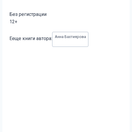
Без регистрации
12+
Метки
Анна Бахтиярова
Ееще книги автора:
записи: