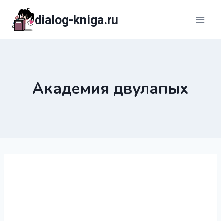
Перейти
dialog-kniga.ru
к
содержимому
Академия двулапых