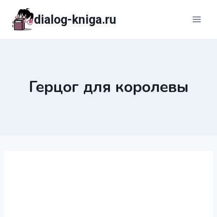
Перейти
dialog-kniga.ru
к
содержимому
Герцог для королевы