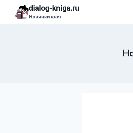
Перейти
dialog-kniga.ru
к
Новинки книг
содержимому
Не