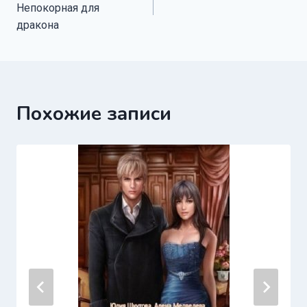
по
Непокорная для
записям
дракона
Похожие записи