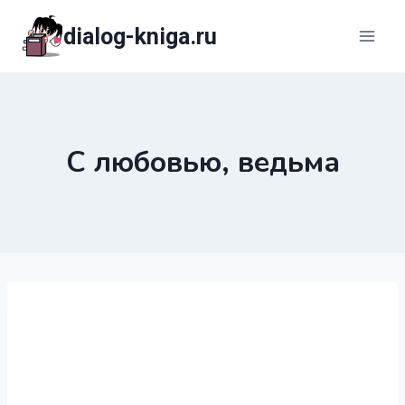
Перейти
dialog-kniga.ru
к
содержимому
С любовью, ведьма