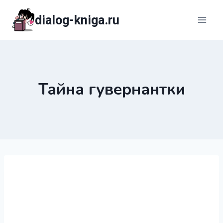
Перейти
dialog-kniga.ru
к
содержимому
Тайна гувернантки